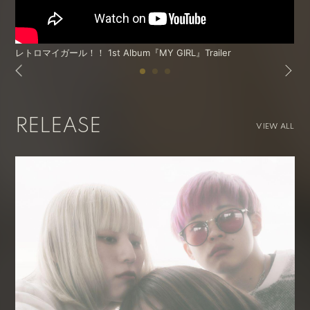
レトロマイガール！！ 1st Album『MY GIRL』Trailer
RELEASE
VIEW ALL